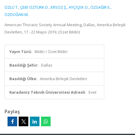
ÖZLÜ T.
,
ÇEBİ ÖZTÜRK D.
,
ERSÖZ Ş.
,
AYÇİÇEK O.
,
ÖZSAĞIR E.
,
ÖZDOĞAN M.
American Thoracic Society Annual Meeting, Dallas, Amerika Birleşik
Devletleri, 17 - 22 Mayıs 2019, (Özet Bildiri)
Yayın Türü:
Bildiri / Özet Bildiri
Basıldığı Şehir:
Dallas
Basıldığı Ülke:
Amerika Birleşik Devletleri
Karadeniz Teknik Üniversitesi Adresli:
Evet
Paylaş