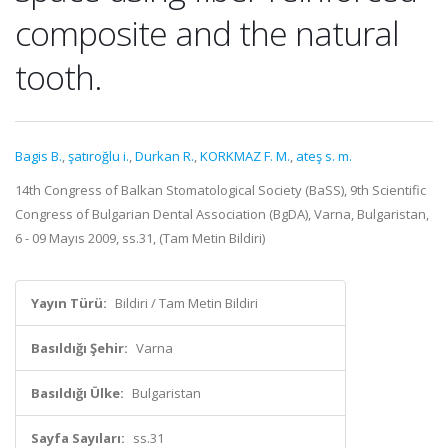
composite and the natural
tooth.
Bagis B.
,
şatıroğlu i.
,
Durkan R.
,
KORKMAZ F. M.
,
ateş s. m.
14th Congress of Balkan Stomatological Society (BaSS), 9th Scientific
Congress of Bulgarian Dental Association (BgDA), Varna, Bulgaristan,
6 - 09 Mayıs 2009, ss.31, (Tam Metin Bildiri)
Yayın Türü:
Bildiri / Tam Metin Bildiri
Basıldığı Şehir:
Varna
Basıldığı Ülke:
Bulgaristan
Sayfa Sayıları:
ss.31