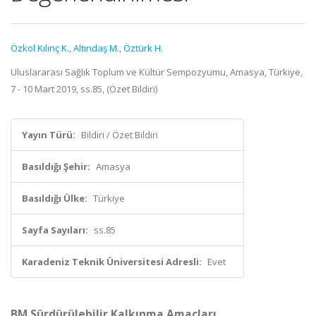
Özkol Kılınç K.
,
Altındaş M.
,
Öztürk H.
Uluslararası Sağlık Toplum ve Kültür Sempozyumu, Amasya, Türkiye,
7 - 10 Mart 2019, ss.85, (Özet Bildiri)
Yayın Türü:
Bildiri / Özet Bildiri
Basıldığı Şehir:
Amasya
Basıldığı Ülke:
Türkiye
Sayfa Sayıları:
ss.85
Karadeniz Teknik Üniversitesi Adresli:
Evet
BM Sürdürülebilir Kalkınma Amaçları