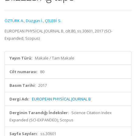
ÖZTÜRK A.
,
Düzgün İ.
,
ÇELEBİ S.
EUROPEAN PHYSİCAL JOURNAL B, cilt.80, ss.30601, 2017 (SCI-
Expanded, Scopus)
Yayın Türü:
Makale / Tam Makale
Cilt numarası:
80
Basım Tarihi:
2017
Dergi Adı:
EUROPEAN PHYSİCAL JOURNAL B
Derginin Tarandığı İndeksler:
Science Citation Index
Expanded (SCI-EXPANDED), Scopus
Sayfa Sayıları:
ss.30601