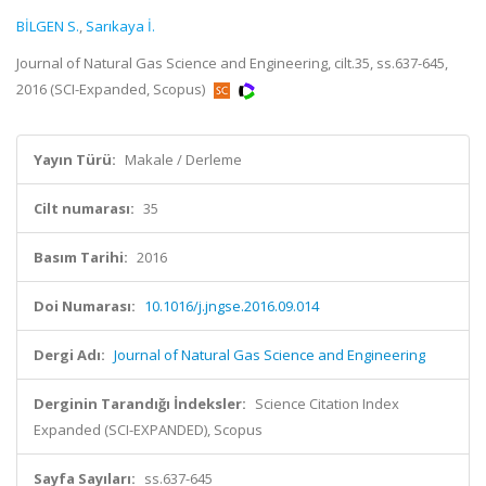
BİLGEN S.
,
Sarıkaya İ.
Journal of Natural Gas Science and Engineering, cilt.35, ss.637-645,
2016 (SCI-Expanded, Scopus)
Yayın Türü:
Makale / Derleme
Cilt numarası:
35
Basım Tarihi:
2016
Doi Numarası:
10.1016/j.jngse.2016.09.014
Dergi Adı:
Journal of Natural Gas Science and Engineering
Derginin Tarandığı İndeksler:
Science Citation Index
Expanded (SCI-EXPANDED), Scopus
Sayfa Sayıları:
ss.637-645