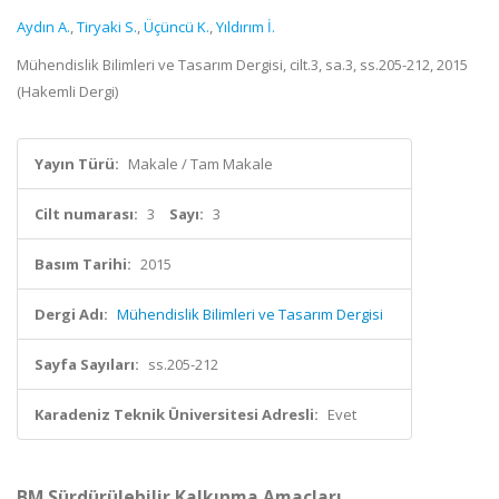
Aydın A.
,
Tiryaki S.
,
Üçüncü K.
,
Yıldırım İ.
Mühendislik Bilimleri ve Tasarım Dergisi, cilt.3, sa.3, ss.205-212, 2015
(Hakemli Dergi)
Yayın Türü:
Makale / Tam Makale
Cilt numarası:
3
Sayı:
3
Basım Tarihi:
2015
Dergi Adı:
Mühendislik Bilimleri ve Tasarım Dergisi
Sayfa Sayıları:
ss.205-212
Karadeniz Teknik Üniversitesi Adresli:
Evet
BM Sürdürülebilir Kalkınma Amaçları