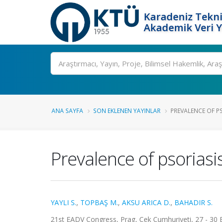
Karadeniz Tekni
Akademik Veri 
Ara
ANA SAYFA
SON EKLENEN YAYINLAR
PREVALENCE OF PS
Prevalence of psoriasi
YAYLI S.
,
TOPBAŞ M.
,
AKSU ARICA D.
,
BAHADIR S.
21st EADV Congress, Prag, Çek Cumhuriyeti, 27 - 30 Ey