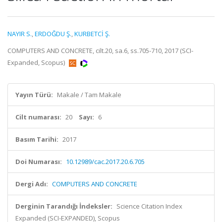
NAYIR S.
,
ERDOĞDU Ş.
,
KURBETCİ Ş.
COMPUTERS AND CONCRETE, cilt.20, sa.6, ss.705-710, 2017 (SCI-
Expanded, Scopus)
Yayın Türü:
Makale / Tam Makale
Cilt numarası:
20
Sayı:
6
Basım Tarihi:
2017
Doi Numarası:
10.12989/cac.2017.20.6.705
Dergi Adı:
COMPUTERS AND CONCRETE
Derginin Tarandığı İndeksler:
Science Citation Index
Expanded (SCI-EXPANDED), Scopus