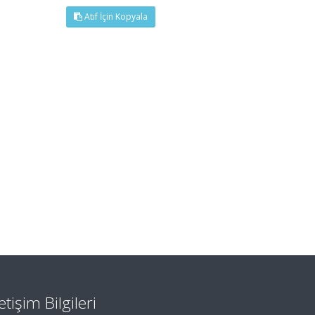
Atıf İçin Kopyala
letişim Bilgileri