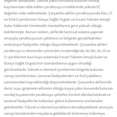
değerler almaktadır. Denize yakın konumda bulunan sondaj
kuyularından elde edilen yeraltısuyu örneklerinde yüksek EC
değerleri elde edilmektedir. Çarşamba akiferi yeraltısuyunda Na+, Cl-
ve SO4-2 içeriklerinin Dünya Sağlık Örgütü ve İnsani Tüketim Amaçlı
Sular Hakkında Yönetmelik standartlarına göre yüksek olduğu
belirlenmiştir. Bunun nedeni, akiferde tarımsal sulama yapmak
amacıyla yeraltısuyunun çekilmesi ve bölgede gerçekleştirilen
endüstriyel faaliyetler olduğu düşünülmektedir. Çarşamba akiferi
yeraltısuyu iz elementler yönünden incelendiğinde, Ni, Mn, As, Al ve
Cr içeriklerinin bazı kuyu sularında İnsani Tüketim Amaçlı Sular ve
Dünya Sağlık Örgütü’nün standartlarına uygun olmadığı
görülmektedir. Yüksek iz element içeriklerinin bölgede bulunan
sanayi tesislerinden, tarımsal faaliyetlerden ve fosil yakıtların
yanmasından kaynaklandığı düşünülmektedir. Çarşamba akiferinde
deniz suyu girişiminin etkisinin olduğu kıyıya yakın konumda bulunan
sondaj kuyularında yeraltısuyu çekimleri kontrol altında tutulmalı ve
tarımsal faaliyetlerde kullanılan gübre kullanımına sınırlamalar
getirilmelidir. Yüksek iz element içeriklerini denetleyebilmek amacıyla
sanayi tesislerinden meydana gelebilecek kirlenmeyi önlemeye