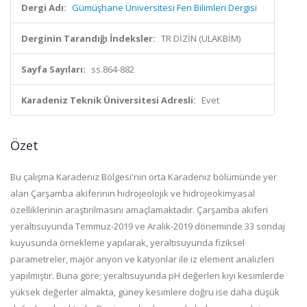
Dergi Adı:
Gümüşhane Üniversitesi Fen Bilimleri Dergisi
Derginin Tarandığı İndeksler:
TR DİZİN (ULAKBİM)
Sayfa Sayıları:
ss.864-882
Karadeniz Teknik Üniversitesi Adresli:
Evet
Özet
Bu çalışma Karadeniz Bölgesi'nin orta Karadeniz bölümünde yer
alan Çarşamba akiferinin hidrojeolojik ve hidrojeokimyasal
özelliklerinin araştırılmasını amaçlamaktadır. Çarşamba akiferi
yeraltısuyunda Temmuz-2019 ve Aralık-2019 döneminde 33 sondaj
kuyusunda örnekleme yapılarak, yeraltısuyunda fiziksel
parametreler, majör anyon ve katyonlar ile iz element analizleri
yapılmıştır. Buna göre; yeraltısuyunda pH değerleri kıyı kesimlerde
yüksek değerler almakta, güney kesimlere doğru ise daha düşük