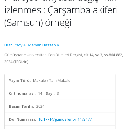
izlenmesi: Çarşamba akiferi
(Samsun) örneği
Fırat Ersoy A.
,
Maman Hassan A.
Gümüşhane Üniversitesi Fen Bilimleri Dergisi, cilt.14, sa.3, ss.864-882,
2024 (TRDizin)
Yayın Türü:
Makale / Tam Makale
Cilt numarası:
14
Sayı:
3
Basım Tarihi:
2024
Doi Numarası:
10.17714/gumusfenbil.1473477