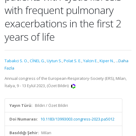
with frequent pulmonary
exacerbations in the first 2
years of life
Tabakci S. O.
,
CİNEL G.
,
Uytun S.
,
Polat S. E.
,
Yalcin E.
,
Kiper N.
,
...Daha
Fazla
Annual congress of the European-Respiratory-Society (ERS), Milan,
İtalya, 9 - 13 Eylül 2023, (Özet Bildiri)
Yayın Türü:
Bildiri / Özet Bildiri
Doi Numarası:
10.1183/13993003.congress-2023.pa5012
Basıldığı Şehir:
Milan