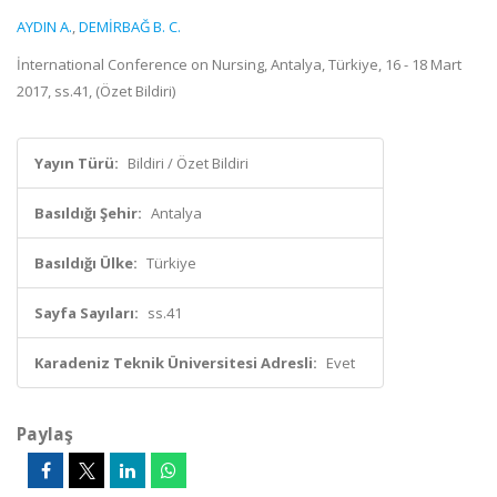
AYDIN A.
,
DEMİRBAĞ B. C.
İnternational Conference on Nursing, Antalya, Türkiye, 16 - 18 Mart
2017, ss.41, (Özet Bildiri)
Yayın Türü:
Bildiri / Özet Bildiri
Basıldığı Şehir:
Antalya
Basıldığı Ülke:
Türkiye
Sayfa Sayıları:
ss.41
Karadeniz Teknik Üniversitesi Adresli:
Evet
Paylaş