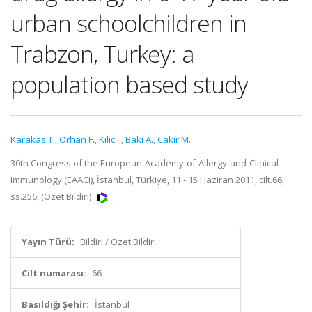
urban schoolchildren in
Trabzon, Turkey: a
population based study
Karakas T.
,
Orhan F.
,
Kilic I.
,
Baki A.
,
Cakir M.
30th Congress of the European-Academy-of-Allergy-and-Clinical-
Immunology (EAACI), İstanbul, Türkiye, 11 - 15 Haziran 2011, cilt.66,
ss.256, (Özet Bildiri)
Yayın Türü:
Bildiri / Özet Bildiri
Cilt numarası:
66
Basıldığı Şehir:
İstanbul