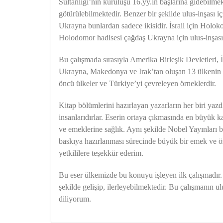
Sultanlığı’nın kuruluşu 16.yy.ın başlarına gidebilme
götürülebilmektedir. Benzer bir şekilde ulus-inşası için
Ukrayna bunlardan sadece ikisidir. İsrail için Holoko
Holodomor hadisesi çağdaş Ukrayna için ulus-inşasını
Bu çalışmada sırasıyla Amerika Birleşik Devletleri, 
Ukrayna, Makedonya ve Irak’tan oluşan 13 ülkenin u
öncü ülkeler ve Türkiye’yi çevreleyen örneklerdir.
Kitap bölümlerini hazırlayan yazarların her biri ya
insanlarıdırlar. Eserin ortaya çıkmasında en büyük kat
ve emeklerine sağlık. Aynı şekilde Nobel Yayınları bu
baskıya hazırlanması sürecinde büyük bir emek ve öz
yetkililere teşekkür ederim.
Bu eser ülkemizde bu konuyu işleyen ilk çalışmadır. 
şekilde gelişip, ilerleyebilmektedir. Bu çalışmanın 
diliyorum.