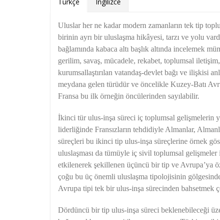
Türkçe
İngilizce
Uluslar her ne kadar modern zamanların tek tip topl
birinin ayrı bir uluslaşma hikâyesi, tarzı ve yolu vard
bağlamında kabaca altı başlık altında incelemek müm
gerilim, savaş, mücadele, rekabet, toplumsal iletişim,
kurumsallaştırılan vatandaş-devlet bağı ve ilişkisi an
meydana gelen türüdür ve öncelikle Kuzey-Batı Avru
Fransa bu ilk örneğin öncülerinden sayılabilir.
İkinci tür ulus-inşa süreci iç toplumsal gelişmelerin
liderliğinde Fransızların tehdidiyle Almanlar, Almanl
süreçleri bu ikinci tip ulus-inşa süreçlerine örnek gö
uluslaşması da tümüyle iç sivil toplumsal gelişmeler 
etkilenerek şekillenen üçüncü bir tip ve Avrupa’ya ö
çoğu bu üç önemli uluslaşma tipolojisinin gölgesinde 
Avrupa tipi tek bir ulus-inşa sürecinden bahsetmek
Dördüncü bir tip ulus-inşa süreci beklenebileceği ü