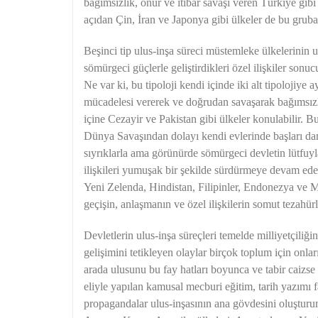
bağımsızlık, onur ve itibar savaşı veren Türkiye gibi
açıdan Çin, İran ve Japonya gibi ülkeler de bu gruba
Beşinci tip ulus-inşa süreci müstemleke ülkelerinin 
sömürgeci güçlerle geliştirdikleri özel ilişkiler sonucu
Ne var ki, bu tipoloji kendi içinde iki alt tipolojiy
mücadelesi vererek ve doğrudan savaşarak bağımsızlı
içine Cezayir ve Pakistan gibi ülkeler konulabilir. Bu
Dünya Savaşından dolayı kendi evlerinde başları dar
sıyrıklarla ama görünürde sömürgeci devletin lütfuyl
ilişkileri yumuşak bir şekilde sürdürmeye devam eden
Yeni Zelenda, Hindistan, Filipinler, Endonezya ve Ma
geçişin, anlaşmanın ve özel ilişkilerin somut tezahürl
Devletlerin ulus-inşa süreçleri temelde milliyetçiliğin
gelişimini tetikleyen olaylar birçok toplum için onlar
arada ulusunu bu fay hatları boyunca ve tabir caizse 
eliyle yapılan kamusal mecburi eğitim, tarih yazımı faal
propagandalar ulus-inşasının ana gövdesini oluşturur.