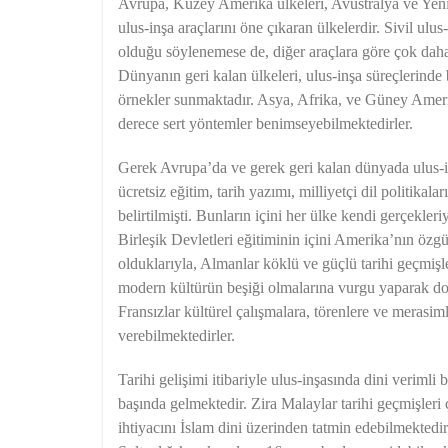
Avrupa, Kuzey Amerika ülkeleri, Avustralya ve Yeni 
ulus-inşa araçlarını öne çıkaran ülkelerdir. Sivil u
olduğu söylenemese de, diğer araçlara göre çok dah
Dünyanın geri kalan ülkeleri, ulus-inşa süreçlerind
örnekler sunmaktadır. Asya, Afrika, ve Güney Amerik
derece sert yöntemler benimseyebilmektedirler.
Gerek Avrupa’da ve gerek geri kalan dünyada ulus-i
ücretsiz eğitim, tarih yazımı, milliyetçi dil politika
belirtilmişti. Bunların içini her ülke kendi gerçekle
Birleşik Devletleri eğitiminin içini Amerika’nın özgü
olduklarıyla, Almanlar köklü ve güçlü tarihi geçmişler
modern kültürün beşiği olmalarına vurgu yaparak doldu
Fransızlar kültürel çalışmalara, törenlere ve merasi
verebilmektedirler.
Tarihi gelişimi itibariyle ulus-inşasında dini veriml
başında gelmektedir. Zira Malaylar tarihi geçmişleri
ihtiyacını İslam dini üzerinden tatmin edebilmekted