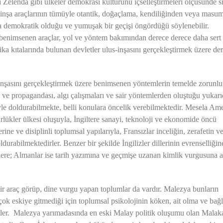
Zelenda gibi ülkeler demokrasi kültürünü içselleştirmeleri ölçüsünde si
lus-inşa araçlarının tümüyle otantik, doğaçlama, kendiliğinden veya masu
a demokratik olduğu ve yumuşak bir geçişi öngördüğü söylenebilir.
e benimsenen araçlar, yol ve yöntem bakımından derece derece daha sert
a kıtalarında bulunan devletler ulus-inşasını gerçekleştirmek üzere de
nşasını gerçekleştirmek üzere benimsenen yöntemlerin temelde zorunlu
ları ve propagandası, algı çalışmaları ve sair yöntemlerden oluştuğu yukar
riyle doldurabilmekte, belli konulara öncelik verebilmektedir. Mesela Am
rlükler ülkesi oluşuyla, İngiltere sanayi, teknoloji ve ekonomide öncü
ine ve disiplinli toplumsal yapılarıyla, Fransızlar inceliğin, zerafetin v
rabilmektedirler. Benzer bir şekilde İngilizler dillerinin evrenselliğin
mlere; Almanlar ise tarih yazımına ve geçmişe uzanan kimlik vurgusuna a
i bir araç görüp, dine vurgu yapan toplumlar da vardır. Malezya bunların
 çok eskiye gitmediği için toplumsal psikolojinin köken, ait olma ve ba
irler. Malezya yarımadasında en eski Malay politik oluşumu olan Malak