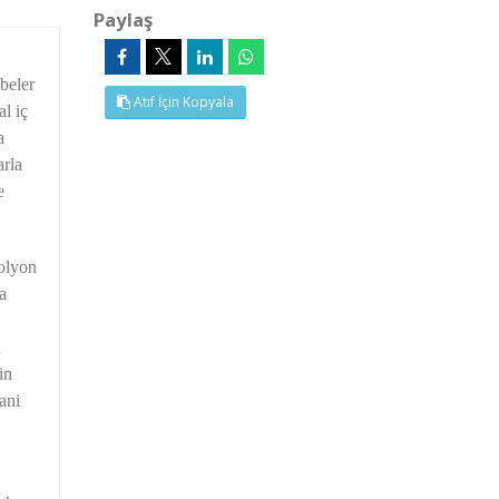
Paylaş
übeler
Atıf İçin Kopyala
l iç
a
arla
e
polyon
a
n
in
ani