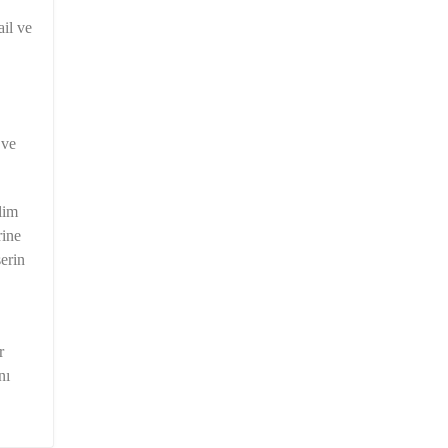
ail ve
 ve
lim
rine
serin
r
nı