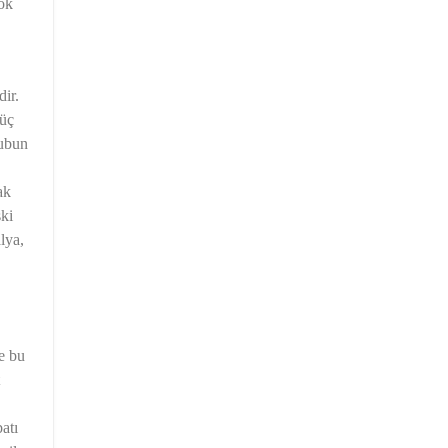
çok
dir.
güç
rubun
ak
ski
lya,
ve bu
atı