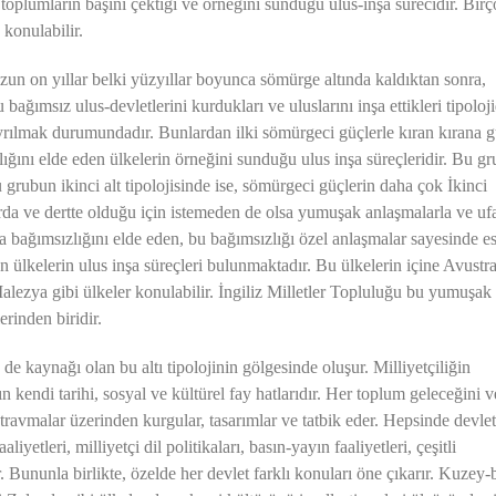
 toplumların başını çektiği ve örneğini sunduğu ulus-inşa sürecidir. Bir
 konulabilir.
uzun on yıllar belki yüzyıllar boyunca sömürge altında kaldıktan sonra,
 bağımsız ulus-devletlerini kurdukları ve uluslarını inşa ettikleri tipoloji
e ayrılmak durumundadır. Bunlardan ilki sömürgeci güçlerle kıran kırana 
ğını elde eden ülkelerin örneğini sunduğu ulus inşa süreçleridir. Bu g
 grubun ikinci alt tipolojisinde ise, sömürgeci güçlerin daha çok İkinci
da ve dertte olduğu için istemeden de olsa yumuşak anlaşmalarla ve uf
a bağımsızlığını elde eden, bu bağımsızlığı özel anlaşmalar sayesinde e
 ülkelerin ulus inşa süreçleri bulunmaktadır. Bu ülkelerin içine Avustra
lezya gibi ülkeler konulabilir. İngiliz Milletler Topluluğu bu yumuşak
erinden biridir.
 de kaynağı olan bu altı tipolojinin gölgesinde oluşur. Milliyetçiliğin
ın kendi tarihi, sosyal ve kültürel fay hatlarıdır. Her toplum geleceğini 
travmalar üzerinden kurgular, tasarımlar ve tatbik eder. Hepsinde devlet
iyetleri, milliyetçi dil politikaları, basın-yayın faaliyetleri, çeşitli
 Bununla birlikte, özelde her devlet farklı konuları öne çıkarır. Kuzey-b