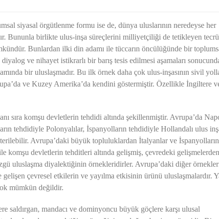
umsal siyasal örgütlenme formu ise de, dünya uluslarının neredeyse her
ır. Bununla birlikte ulus-inşa süreçlerini milliyetçiliği de tetikleyen tecr
kündür. Bunlardan ilki din adamı ile tüccarın öncülüğünde bir toplumsa
 diyalog ve nihayet istikrarlı bir barış tesis edilmesi aşamaları sonucund
lamında bir uluslaşmadır. Bu ilk örnek daha çok ulus-inşasının sivil yoll
pa’da ve Kuzey Amerika’da kendini göstermiştir. Özellikle İngiltere v
 yanı sıra komşu devletlerin tehdidi altında şekillenmiştir. Avrupa’da Na
arın tehdidiyle Polonyalılar, İspanyolların tehdidiyle Hollandalı ulus inş
sterilebilir. Avrupa’daki büyük topluluklardan İtalyanlar ve İspanyolların
ile komşu devletlerin tehditleri altında gelişmiş, çevredeki gelişmelerde
zgü uluslaşma diyalektiğinin örnekleridirler. Avrupa’daki diğer örnekler
gelişen çevresel etkilerin ve yayılma etkisinin ürünü uluslaşmalardır. Y
 çok mümkün değildir.
zere saldırgan, mandacı ve dominyoncu büyük göçlere karşı ulusal