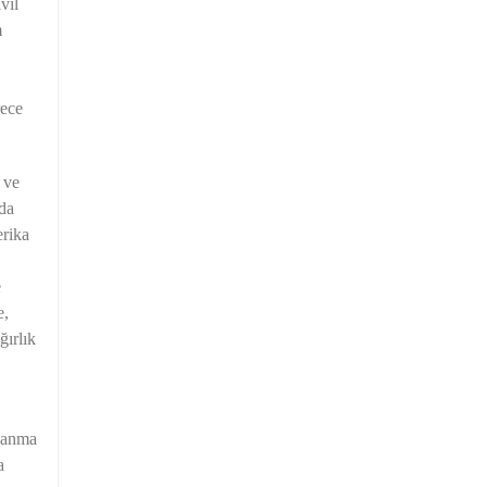
vil
m
rece
 ve
ıda
erika
e
e,
ğırlık
ğlanma
a