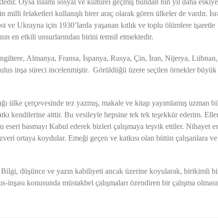
ktedir. Oysa İslami sosyal ve kültürel geçmiş bundan bin yıl daha eskiye
 milli felaketleri kullanışlı birer araç olarak gören ülkeler de vardır. İsr
st ve Ukrayna için 1930’larda yaşanan kıtlık ve toplu ölümlere işaretle
n en etkili unsurlarından birini temsil etmektedir.
İngiltere, Almanya, Fransa, İspanya, Rusya, Çin, İran, Nijerya, Lübnan,
lus inşa süreci incelenmiştir. Görüldüğü üzere seçilen örnekler büyük
zdığı ülke çerçevesinde tez yazmış, makale ve kitap yayımlamış uzman bi
kı kendilerine aittir. Bu vesileyle hepsine tek tek teşekkür ederim. Elle
 eseri basmayı Kabul ederek bizleri çalışmaya teşvik ettiler. Nihayet e
veri ortaya koydular. Emeği geçen ve katkısı olan bütün çalışanlara ve
Bilgi, düşünce ve yazın kabiliyeti ancak üzerine koyularak, birikimli bi
ulus-inşası konusunda müstakbel çalışmaları özendiren bir çalışma olması