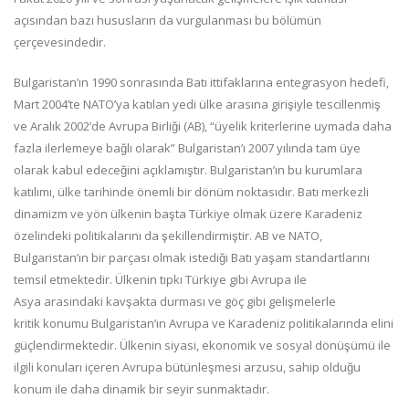
açısından bazı hususları
n da vurgula
nması bu bölümün
çerçevesindedir.
Bulgaristan
’ın 1990 sonrasında Batı ittifaklarına entegrasyon
hedefi,
Mart 2004
’t
e NATO
’ya katılan yedi ülke arasına girişiyle
tesci
llenmiş
ve Aralık 2002’
de
Avrupa Birliği (
AB),
“üyelik kriterlerine uymada daha
fazla ilerlemeye bağlı olarak”
Bulgaristan
’ı 2007 yılında tam üye
olarak kabul edeceğini açıklamıştır
. Bulgaristan
’ın bu kurumlara
katılımı, ülke tarihinde önemli bir dönüm noktasıdır. Batı merkezli
dinamizm ve yön ülkenin başta Türkiye olmak üzere Karadeniz
özelindeki politikalarını da şekillendirmiştir.
AB ve NATO,
Bulgaristan
’ın bir parçası olmak istediği Batı yaşam standartlarını
temsil
etmektedir.
Ülkenin tıpkı Türkiye g
ibi Avrupa ile
Asya
arasındaki kavşak
ta dur
ması
ve
göç gibi gelişmelerle
kritik
konumu Bulgaristan
’ın Avrupa ve Karadeniz politikalarında elini
güçlendirmektedir. Ülkenin siyasi, ekonomik ve sosyal dönüşümü ile
ilgili konuları içeren Avrupa bütünleşmesi
arzusu,
sahip olduğu
konum ile
daha dinamik bir seyir
sunmaktadır.