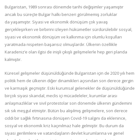
Bulgaristan, 1989 sonrası dönemde tarihi değişimler yaşamıştır
ancak bu süreçte Bulgar halkı benzeri görülmemiş
zorluklar
da
yaşamıştır. Siyasi ve ekonomik dönüşüm çok yavaş
gerçekleşirken
ve
birbirini izleyen hükümetler sürdürülebilir sosyal,
siyasi ve ekonomik dönüşüm ve kalkınma için
olumlu
koşulları
yaratmada
nispeten
başarısız olmuşlardır. Ülkenin özellikle
Karadeniz’e olan ilgisi de inişli çıkışlı gelişmelerle hep geri planda
kalmıştır.
Küresel gelişmeler düşünüldüğünde Bulgaristan için de 2020 yılı hem
politik hem de ülkenin diğer dinamikleri açısından son derece gergin
ve karmaşık geçmiştir. Eski kurumsal gelenekler de düşünüldüğünde
birçok siyasi skandal,
meclis
içi mücadeleler, kurumlar arası
anlaşmazlıklar ve sivil protestolar son dönemde ülkenin gündemini
sık sık meşgul etmiştir. Bütün bu alışılmış gelişmelere, son derece
ciddi bir sağlık fırtınasına dönüşen Covid
-
19 salgını da eklenince,
sosyal ve ekonomik kriz kaçınılmaz hale gelmiştir. Bu durum da
siyasi
gerilimlere
ve vatandaşların devlet kurumlarına ve genel