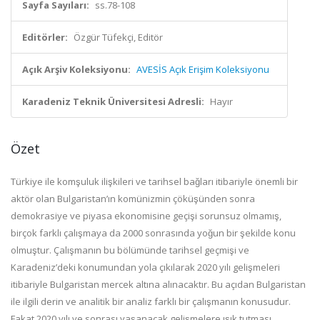
Sayfa Sayıları:
ss.78-108
Editörler:
Özgür Tüfekçi, Editör
Açık Arşiv Koleksiyonu:
AVESİS Açık Erişim Koleksiyonu
Karadeniz Teknik Üniversitesi Adresli:
Hayır
Özet
Türkiye
ile
komşuluk ilişkileri ve tarihsel bağları itibariyle önemli bir
aktör olan
Bulgaristan
’ın komünizmin çöküşünden sonra
demokrasiye ve piyasa ekonomisine geçişi sorunsuz
olma
mış,
birçok farklı çalışmaya da 2000 sonrasında yoğun bir şekilde konu
olmuştur. Çalışmanın bu bölümünde tarihsel geçmişi ve
Karadeniz’deki konumundan yola çıkılarak 2020 yılı gelişmeleri
itibariyle Bulgaristan mercek altına alınacaktır. Bu açıdan Bulgaristan
ile ilgili derin ve analitik bir analiz farklı bir çalışmanın konusudur.
Fakat 2020 yılı ve sonrası yaşanacak gelişmelere ışık tutması