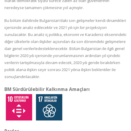
olarak demokratik siyasi sürece zaten az olan güvenlerinin
neredeyse tamamen çökmesine yol açmıştır.
Bu bölüm dahilinde Bulgaristan’daki son gelişmeler kendi dinamikleri
içer
isinde analiz edilecektir
ve 2021 yılı için bir projeksiyon
sunulacaktır. Bu analiz iç politika, ekonomi ve Karadeniz eksenindeki
diğer ülkelerle olan ilişkiler açısından da son dönemdeki gelişmelere
dair
genel verilerle
desteklenecektir. Bölüm Bulgaristan
ile ilgili genel
bilgilerin
2020 yılı içerisinde yorumlanmasının ardından yıl içindeki
verilerin tartışılmasıyla devam e
decek,
2020 yılı geride
bırakılırken
politik alana ilişkin
seyir sonr
ası 2021 yılına ilişkin
beklentiler
ile
sonuçlandırılacaktır.
BM Sürdürülebilir Kalkınma Amaçları