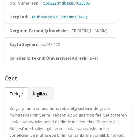
Doi Numarası:
10.55322/mdbakis.1033305
Dergi Adı:
Muhasebe ve Denetime Bakış
Derginin Tarandığı İndeksler:
TR DİZİN (ULAKBİM)
Sayfa Sayıları:
ss.147-170
Karadeniz Teknik Üniversitesi Adresli:
Evet
Özet
Türkçe
İngilizce
Bu çalışmanın amacı, muhasebe bilgi sisteminde çevre
muhasebesinin yerini Trabzon Alt Bölgesi’nde faaliyet gösteren
imalat sanayi işletmeleri özelinde incelemektir. Trabzon Alt
Bölgesi’nde faaliyet gösteren imalat sanayi işletmeleri
yöneticileri ve muhasebe birimi çalışanlarına yönelik bir anket