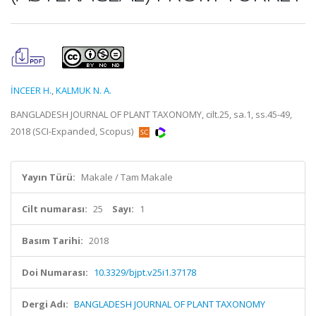
İNCEER H.
,
KALMUK N. A.
BANGLADESH JOURNAL OF PLANT TAXONOMY, cilt.25, sa.1, ss.45-49,
2018 (SCI-Expanded, Scopus)
Yayın Türü:
Makale / Tam Makale
Cilt numarası:
25
Sayı:
1
Basım Tarihi:
2018
Doi Numarası:
10.3329/bjpt.v25i1.37178
Dergi Adı:
BANGLADESH JOURNAL OF PLANT TAXONOMY