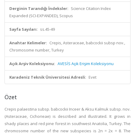
Derginin Tarandığı İndeksler:
Science Citation Index
Expanded (SCI-EXPANDED), Scopus
Sayfa Sayıları:
ss.45-49
Anahtar Kelimeler:
Crepis, Asteraceae, babcockii subsp nov.,
Chromosome number, Turkey
Açık Arşiv Koleksiyonu:
AVESİS Açık Erişim Koleksiyonu
Karadeniz Teknik Üniversitesi Adresli:
Evet
Özet
Crepis palaestina subsp. babcockii Inceer & Aksu Kalmuk subsp. nov.
(Asteraceae, Cichorieae) is described and illustrated. It grows in
shady places and red pine forest in southwest Anatolia, Turkey. The
chromosome number of the new subspecies is 2n = 2x = 8. The