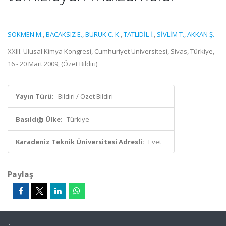
SÖKMEN M.
,
BACAKSIZ E.
,
BURUK C. K.
,
TATLIDİL İ.
,
SİVLİM T.
,
AKKAN Ş.
XXIII. Ulusal Kimya Kongresi, Cumhuriyet Üniversitesi, Sivas, Türkiye,
16 - 20 Mart 2009, (Özet Bildiri)
Yayın Türü:
Bildiri / Özet Bildiri
Basıldığı Ülke:
Türkiye
Karadeniz Teknik Üniversitesi Adresli:
Evet
Paylaş