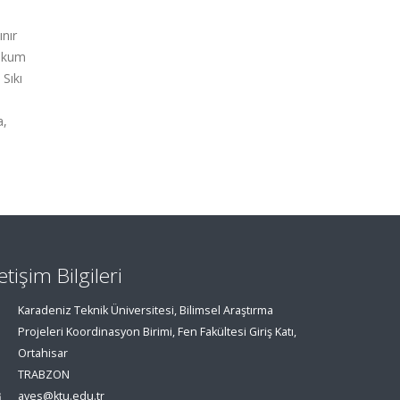
ınır
i kum
Sıkı
a,
letişim Bilgileri
Karadeniz Teknik Üniversitesi, Bilimsel Araştırma
Projeleri Koordinasyon Birimi, Fen Fakültesi Giriş Katı,
Ortahisar
TRABZON
aves@ktu.edu.tr