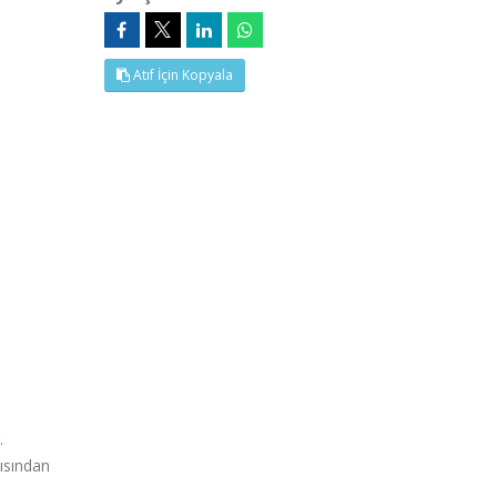
Atıf İçin Kopyala
.
ısından