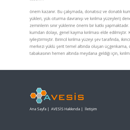
önem kazanır. Bu çalışmada, donatısız ve donatılı kumd
yükleri, yük-oturma davranışı ve kırılma yüzeyleri) den
zeminlerin sınır yüklerine önemi bir katkı yapmaktadır
kumdan dolayı, genel kayma kırılması elde edilmiştir. 
iyileştirmiştir. Birincil kırılma yüzeyi şev tarafında, i
merkezi yüklü şerit temel altında oluşan üçgenkama,
tabakasının hemen altında meydana geldiği için, kırıl
Ana Sayfa
|
AVESİS Hakkında
|
İletişim