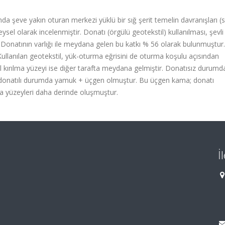
a şeve yakın oturan merkezi yüklü bir sığ şerit temelin davranışları (s
eysel olarak incelenmiştir. Donatı (örgülü geotekstil) kullanılması, şevl
. Donatının varlığı ile meydana gelen bu katkı % 56 olarak bulunmuştur. 
Kullanılan geotekstil, yük-oturma eğrisini de oturma koşulu açısından
kincil kırılma yüzeyi ise diğer tarafta meydana gelmiştir. Donatısız durumd
 donatılı durumda yamuk + üçgen olmuştur. Bu üçgen kama; donatı
ma yüzeyleri daha derinde oluşmuştur.
İ