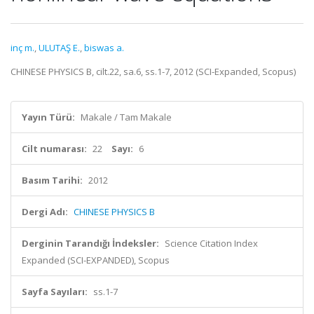
inç m.
,
ULUTAŞ E.
,
biswas a.
CHINESE PHYSICS B, cilt.22, sa.6, ss.1-7, 2012 (SCI-Expanded, Scopus)
Yayın Türü:
Makale / Tam Makale
Cilt numarası:
22
Sayı:
6
Basım Tarihi:
2012
Dergi Adı:
CHINESE PHYSICS B
Derginin Tarandığı İndeksler:
Science Citation Index
Expanded (SCI-EXPANDED), Scopus
Sayfa Sayıları:
ss.1-7