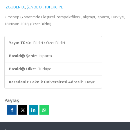
İZGÜDEN D.
,
ŞENOL O.
,
TÜFEKCİ N.
2. Yönep (Yönetimde Eleştirel Perspektfiler) Çalıştayı, Isparta, Türkiye,
18 Nisan 2018, (Özet Bildiri)
Yayın Türü:
Bildiri / Özet Bildiri
Basıldığı Şehir:
Isparta
Basıldığı Ülke:
Türkiye
Karadeniz Teknik Üniversitesi Adresli:
Hayır
Paylaş