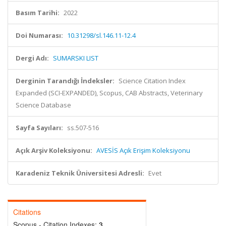
Basım Tarihi:
2022
Doi Numarası:
10.31298/sl.146.11-12.4
Dergi Adı:
SUMARSKI LIST
Derginin Tarandığı İndeksler:
Science Citation Index
Expanded (SCI-EXPANDED), Scopus, CAB Abstracts, Veterinary
Science Database
Sayfa Sayıları:
ss.507-516
Açık Arşiv Koleksiyonu:
AVESİS Açık Erişim Koleksiyonu
Karadeniz Teknik Üniversitesi Adresli:
Evet
Citations
Scopus - Citation Indexes:
3