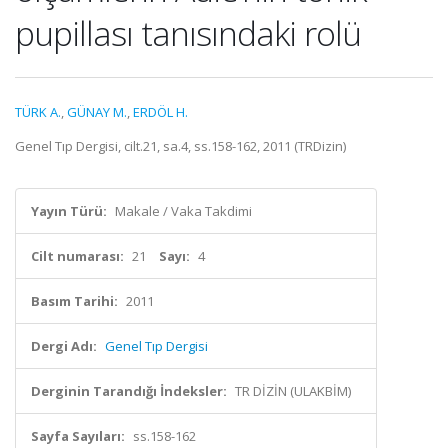
pupillası tanısındaki rolü
TÜRK A.
,
GÜNAY M.
,
ERDÖL H.
Genel Tıp Dergisi, cilt.21, sa.4, ss.158-162, 2011 (TRDizin)
Yayın Türü:
Makale / Vaka Takdimi
Cilt numarası:
21
Sayı:
4
Basım Tarihi:
2011
Dergi Adı:
Genel Tıp Dergisi
Derginin Tarandığı İndeksler:
TR DİZİN (ULAKBİM)
Sayfa Sayıları:
ss.158-162