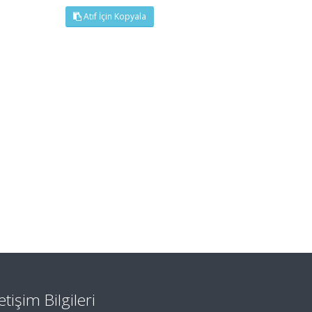
Atıf İçin Kopyala
letişim Bilgileri