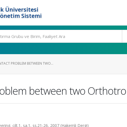
k Üniversitesi
Yönetim Sistemi
NTACT PROBLEM BETWEEN TWO...
roblem between two Orthotrop
ering, cilt.1, sa.1, ss.21-26, 2007 (Hakemli Dergi)