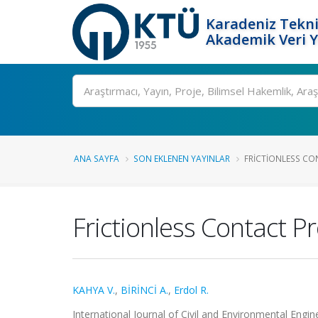
Karadeniz Tekni
Akademik Veri 
Ara
ANA SAYFA
SON EKLENEN YAYINLAR
FRICTIONLESS CO
Frictionless Contact P
KAHYA V.
,
BİRİNCİ A.
,
Erdol R.
International Journal of Civil and Environmental Engine