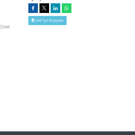
Atıf İçin Kopyala
 (Özet