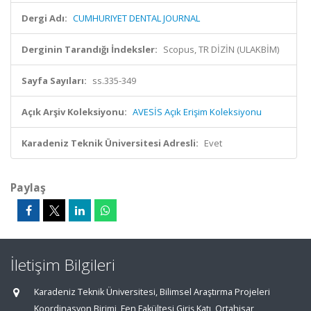
Dergi Adı:
CUMHURIYET DENTAL JOURNAL
Derginin Tarandığı İndeksler:
Scopus, TR DİZİN (ULAKBİM)
Sayfa Sayıları:
ss.335-349
Açık Arşiv Koleksiyonu:
AVESİS Açık Erişim Koleksiyonu
Karadeniz Teknik Üniversitesi Adresli:
Evet
Paylaş
İletişim Bilgileri
Karadeniz Teknik Üniversitesi, Bilimsel Araştırma Projeleri
Koordinasyon Birimi, Fen Fakültesi Giriş Katı, Ortahisar