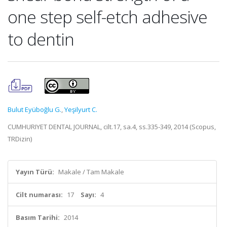
one step self-etch adhesive
to dentin
Bulut Eyüboğlu G.
,
Yeşilyurt C.
CUMHURIYET DENTAL JOURNAL, cilt.17, sa.4, ss.335-349, 2014 (Scopus,
TRDizin)
Yayın Türü:
Makale / Tam Makale
Cilt numarası:
17
Sayı:
4
Basım Tarihi:
2014