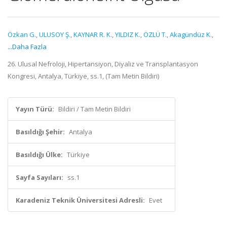
Özkan G.
,
ULUSOY Ş.
,
KAYNAR R. K.
,
YILDIZ K.
,
ÖZLÜ T.
,
Akagündüz K.
,
...Daha Fazla
26. Ulusal Nefroloji, Hipertansiyon, Diyaliz ve Transplantasyon
Kongresi, Antalya, Türkiye, ss.1, (Tam Metin Bildiri)
Yayın Türü:
Bildiri / Tam Metin Bildiri
Basıldığı Şehir:
Antalya
Basıldığı Ülke:
Türkiye
Sayfa Sayıları:
ss.1
Karadeniz Teknik Üniversitesi Adresli:
Evet