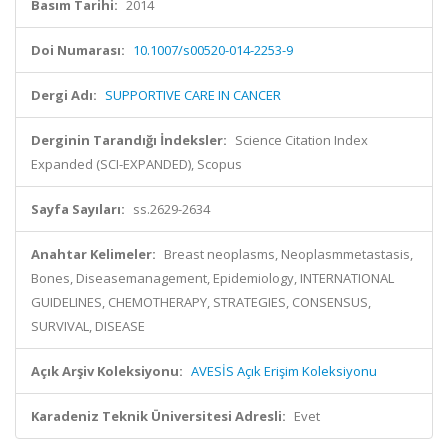
Basım Tarihi:
2014
Doi Numarası:
10.1007/s00520-014-2253-9
Dergi Adı:
SUPPORTIVE CARE IN CANCER
Derginin Tarandığı İndeksler:
Science Citation Index
Expanded (SCI-EXPANDED), Scopus
Sayfa Sayıları:
ss.2629-2634
Anahtar Kelimeler:
Breast neoplasms, Neoplasmmetastasis,
Bones, Diseasemanagement, Epidemiology, INTERNATIONAL
GUIDELINES, CHEMOTHERAPY, STRATEGIES, CONSENSUS,
SURVIVAL, DISEASE
Açık Arşiv Koleksiyonu:
AVESİS Açık Erişim Koleksiyonu
Karadeniz Teknik Üniversitesi Adresli:
Evet