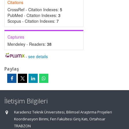
Citations
CrossRef - Citation Indexes:
5
PubMed - Citation Indexes:
3
Scopus - Citation Indexes:
7
Captures
Mendeley - Readers:
38
-
see details
Paylaş
İletişim Bilgileri
Karadeniz Teknik Üniversitesi, Bilimsel Araştırma Projeleri
Koordinasyon Birimi, Fen Fakültesi Giriş Katı, Ortahisar
TRABZON