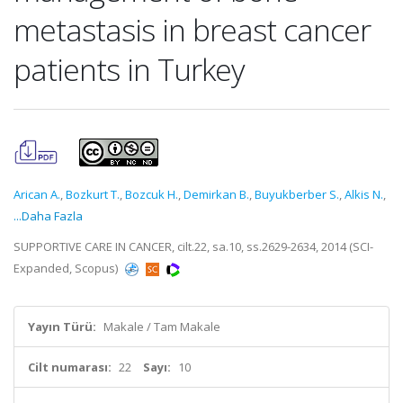
metastasis in breast cancer
patients in Turkey
Arican A.
,
Bozkurt T.
,
Bozcuk H.
,
Demirkan B.
,
Buyukberber S.
,
Alkis N.
,
...Daha Fazla
SUPPORTIVE CARE IN CANCER, cilt.22, sa.10, ss.2629-2634, 2014 (SCI-
Expanded, Scopus)
Yayın Türü:
Makale / Tam Makale
Cilt numarası:
22
Sayı:
10