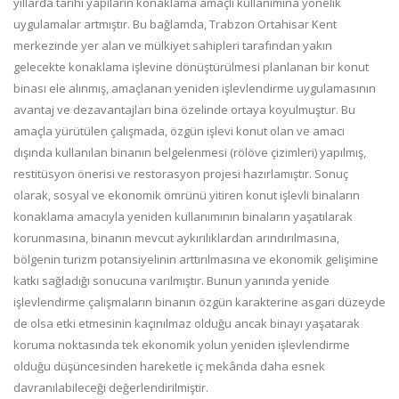
yıllarda tarihi yapıların konaklama amaçlı kullanımına yönelik
uygulamalar artmıştır. Bu bağlamda, Trabzon Ortahisar Kent
merkezinde yer alan ve mülkiyet sahipleri tarafından yakın
gelecekte konaklama işlevine dönüştürülmesi planlanan bir konut
binası ele alınmış, amaçlanan yeniden işlevlendirme uygulamasının
avantaj ve dezavantajları bina özelinde ortaya koyulmuştur. Bu
amaçla yürütülen çalışmada, özgün işlevi konut olan ve amacı
dışında kullanılan binanın belgelenmesi (rölöve çizimleri) yapılmış,
restitüsyon önerisi ve restorasyon projesi hazırlamıştır. Sonuç
olarak, sosyal ve ekonomik ömrünü yitiren konut işlevli binaların
konaklama amacıyla yeniden kullanımının binaların yaşatılarak
korunmasına, binanın mevcut aykırılıklardan arındırılmasına,
bölgenin turizm potansiyelinin arttırılmasına ve ekonomik gelişimine
katkı sağladığı sonucuna varılmıştır. Bunun yanında yenide
işlevlendirme çalışmaların binanın özgün karakterine asgari düzeyde
de olsa etki etmesinin kaçınılmaz olduğu ancak binayı yaşatarak
koruma noktasında tek ekonomik yolun yeniden işlevlendirme
olduğu düşüncesinden hareketle iç mekânda daha esnek
davranılabileceği değerlendirilmiştir.