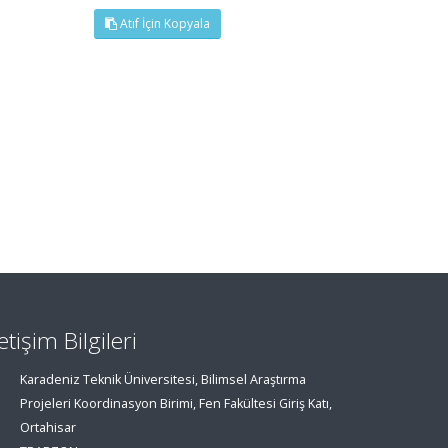
Atıf İçin Kopyala
letişim Bilgileri
Karadeniz Teknik Üniversitesi, Bilimsel Araştırma
Projeleri Koordinasyon Birimi, Fen Fakültesi Giriş Katı,
Ortahisar