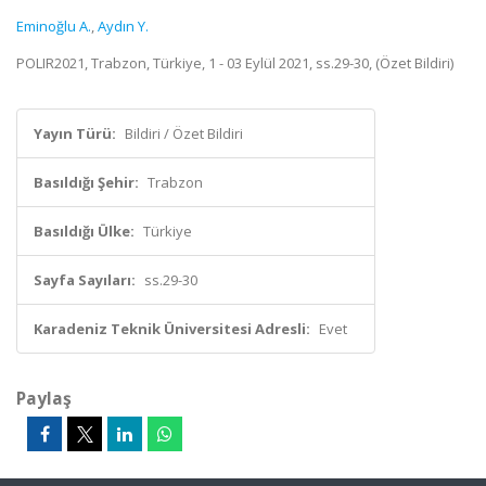
Eminoğlu A.
,
Aydın Y.
POLIR2021, Trabzon, Türkiye, 1 - 03 Eylül 2021, ss.29-30, (Özet Bildiri)
Yayın Türü:
Bildiri / Özet Bildiri
Basıldığı Şehir:
Trabzon
Basıldığı Ülke:
Türkiye
Sayfa Sayıları:
ss.29-30
Karadeniz Teknik Üniversitesi Adresli:
Evet
Paylaş