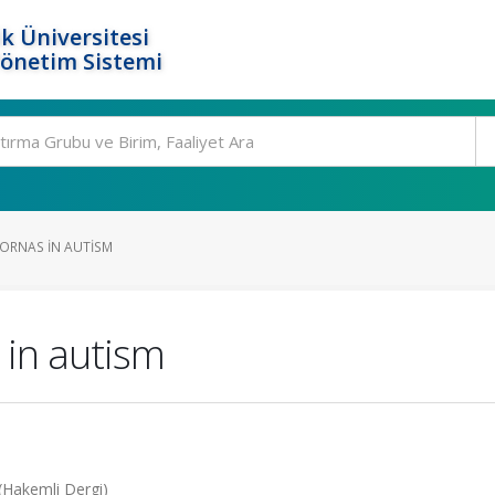
k Üniversitesi
Yönetim Sistemi
RORNAS IN AUTISM
 in autism
 (Hakemli Dergi)