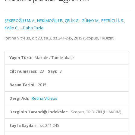
ŞEKEROĞLU M. A.
,
HEKİMOĞLU E.
,
ÇELİK G.
,
GÜNAY M.
,
PETRİÇLİ İ. S.
,
KARA C.
,
...Daha Fazla
Retina Vitreus, cilt.23, sa.3, ss.241-245, 2015 (Scopus, TRDizin)
Yayın Türü:
Makale / Tam Makale
Cilt numarası:
23
Sayı:
3
Basım Tarihi:
2015
Dergi Adı:
Retina Vitreus
Derginin Tarandığı İndeksler:
Scopus, TR DİZİN (ULAKBİM)
Sayfa Sayıları:
ss.241-245