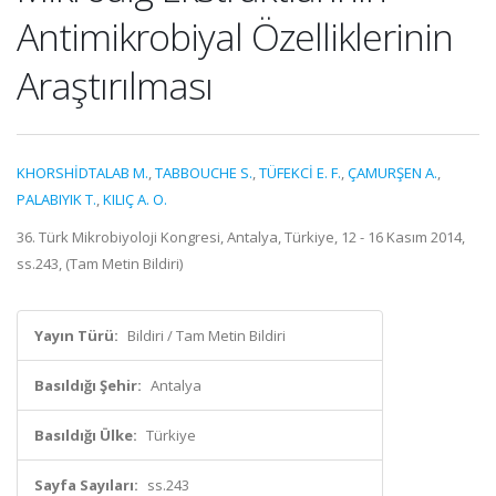
Antimikrobiyal Özelliklerinin
Araştırılması
KHORSHİDTALAB M.
,
TABBOUCHE S.
,
TÜFEKCİ E. F.
,
ÇAMURŞEN A.
,
PALABIYIK T.
,
KILIÇ A. O.
36. Türk Mikrobiyoloji Kongresi, Antalya, Türkiye, 12 - 16 Kasım 2014,
ss.243, (Tam Metin Bildiri)
Yayın Türü:
Bildiri / Tam Metin Bildiri
Basıldığı Şehir:
Antalya
Basıldığı Ülke:
Türkiye
Sayfa Sayıları:
ss.243