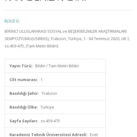
ELİUZ Ü.
BİRİNCİ ULUSLARARASI SOSYAL ve BEŞERİBİLİMLER ARAŞTIRMALARI
SEMPOZYUMU(USBBAS), Trabzon, Türkiye, 1 - 04 Temmuz 2020, cilt.1,
ss.459-475, (Tam Metin Bildiri)
Yayın Türü:
Bildiri / Tam Metin Bildiri
Cilt numarası:
1
Basıldığı Şehir:
Trabzon
Basıldığı Ülke:
Türkiye
Sayfa Sayıları:
ss.459-475
Karadeniz Teknik Üniversitesi Adresli:
Evet