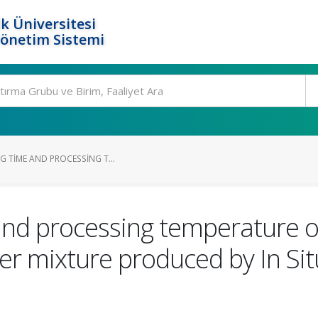
k Üniversitesi
Yönetim Sistemi
NG TIME AND PROCESSING T...
 and processing temperature o
r mixture produced by In Si