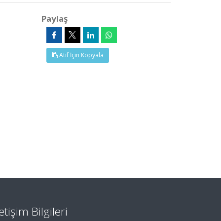
Paylaş
Atıf İçin Kopyala
letişim Bilgileri