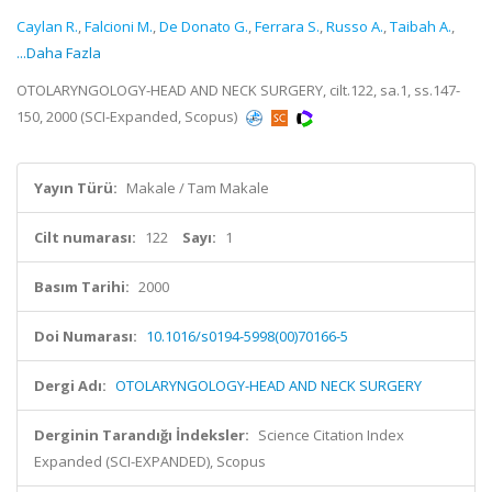
Caylan R.
,
Falcioni M.
,
De Donato G.
,
Ferrara S.
,
Russo A.
,
Taibah A.
,
...Daha Fazla
OTOLARYNGOLOGY-HEAD AND NECK SURGERY, cilt.122, sa.1, ss.147-
150, 2000 (SCI-Expanded, Scopus)
Yayın Türü:
Makale / Tam Makale
Cilt numarası:
122
Sayı:
1
Basım Tarihi:
2000
Doi Numarası:
10.1016/s0194-5998(00)70166-5
Dergi Adı:
OTOLARYNGOLOGY-HEAD AND NECK SURGERY
Derginin Tarandığı İndeksler:
Science Citation Index
Expanded (SCI-EXPANDED), Scopus