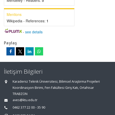
Mendeley - Readers:
5
Mentions
Wikipedia - References:
1
-
see details
Paylaş
İletişim Bilgileri
Karadeniz Teknik Üniversitesi, Bilimsel Araştırma Projeleri
Koordinasyon Birimi, Fen Fakültesi Giriş Katı, Ortahisar
TRABZON
aves@ktu.edu.tr
0462 377 22 00 - 35 90