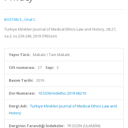
BOSTAN S.
,
Ünal C.
Turkiye Klinikleri Journal of Medical Ethics-Law and History, cilt.27,
sa.3, ss.239-249, 2019 (TRDizin)
Yayın Türü:
Makale / Tam Makale
Cilt numarası:
27
Sayı:
3
Basım Tarihi:
2019
Doi Numarası:
10.5336/mdethic.2019-66210
Dergi Adı:
Turkiye Klinikleri Journal of Medical Ethics-Law and
History
Derginin Tarandığı İndeksler:
TR DİZİN (ULAKBİM)