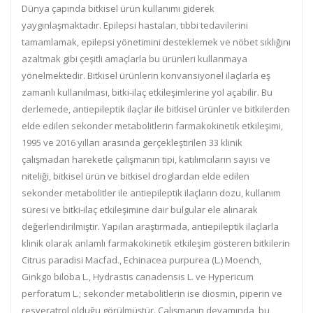
Dünya çapında bitkisel ürün kullanımı giderek
yaygınlaşmaktadır. Epilepsi hastaları, tıbbi tedavilerini
tamamlamak, epilepsi yönetimini desteklemek ve nöbet sıklığını
azaltmak gibi çeşitli amaçlarla bu ürünleri kullanmaya
yönelmektedir. Bitkisel ürünlerin konvansiyonel ilaçlarla eş
zamanlı kullanılması, bitki-ilaç etkileşimlerine yol açabilir. Bu
derlemede, antiepileptik ilaçlar ile bitkisel ürünler ve bitkilerden
elde edilen sekonder metabolitlerin farmakokinetik etkileşimi,
1995 ve 2016 yılları arasında gerçekleştirilen 33 klinik
çalışmadan hareketle çalışmanın tipi, katılımcıların sayısı ve
niteliği, bitkisel ürün ve bitkisel droglardan elde edilen
sekonder metabolitler ile antiepileptik ilaçların dozu, kullanım
süresi ve bitki-ilaç etkileşimine dair bulgular ele alınarak
değerlendirilmiştir. Yapılan araştırmada, antiepileptik ilaçlarla
klinik olarak anlamlı farmakokinetik etkileşim gösteren bitkilerin
Citrus paradisi Macfad., Echinacea purpurea (L.) Moench,
Ginkgo biloba L., Hydrastis canadensis L. ve Hypericum
perforatum L.; sekonder metabolitlerin ise diosmin, piperin ve
resveratrol olduğu görülmüştür. Çalışmanın devamında, bu