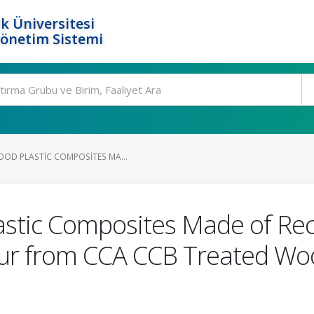
k Üniversitesi
Yönetim Sistemi
OOD PLASTIC COMPOSITES MA...
lastic Composites Made of Re
ur from CCA CCB Treated W