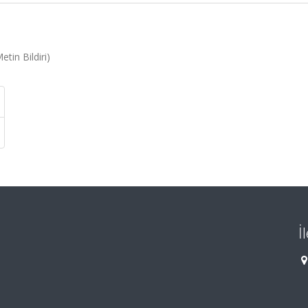
tin Bildiri)
İ