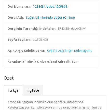
Doi Numarası:
10.33631/sabd.1209368
Dergi Adı:
Sağlık bilimlerinde değer (Online)
Derginin Tarandığı İndeksler:
TR DİZİN (ULAKBİM)
Sayfa Sayıları:
ss.395-405
Açık Arşiv Koleksiyonu:
AVESİS Açık Erişim Koleksiyonu
Karadeniz Teknik Üniversitesi Adresli:
Evet
Özet
Türkçe
İngilizce
Amaç: Bu çalışma, hemşirelerin periferik intravenöz
kateterizasyon komplikasyonlarında uyguladıkları girişimleri ve