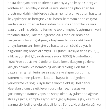
hasta deneyimlerini belirlemek amacıyla yapılmıştır. Gereç ve
Yöntemler: Tanımlayıcı nicel ve nitel desende planlanan bu
araştırma, dahili kliniklerde çalışan hemşireler ve yatan hastalar
ile yapılmıştır. 86 hemşire ve 61 hasta ile tamamlanan çalışma
verileri, araştırmacılar tarafından oluşturulan formlar ve yarı
yapılandırılmış görüşme formu ile toplanmıştır. Araştırmanın veri
toplama süreci, Haziran-Ağustos 2021 tarihleri arasında
gerçekleştirilmiştir. Çalışmaya başlamadan önce etik kurul
onayı, kurum izni, hemşire ve hastalardan sözlü ve yazılı
bilgilendirilmiş onam alınmıştır. Bulgular: Sırasıyla flebit (%52,3),
infiltrasyon (%39,5), ekstravazasyon (%30,2), tromboflebit
(%26,7) ve sepsis (%12,8) ile en fazla komplikasyon gözlenen
kliniğin onkoloji ve hematoloji klinikleri olduğu; en fazla
uygulanan girişimlerin ise sırasıyla sıvı akışını durdurma,
kateteri hemen çıkarma, kateteri başka bir bölgeden
yerleştirme ve soğuk uygulama yapma olduğu belirlendi.
Hastaları olumsuz etkileyen durumlar ise; hassas ve
görünmeyen damar yapısına sahip olma, uygulamada ağrı ve
stres yaşama, komplikasyonlarda geç iyileşme, şişlik, kaşıntı ve
yanma gibi belirtiler olarak belirlendi. Sonuç: Hastalarda ağrı ve