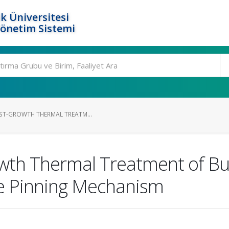
k Üniversitesi
Yönetim Sistemi
OST-GROWTH THERMAL TREATM...
owth Thermal Treatment of B
e Pinning Mechanism