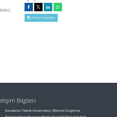
ldiri)
Atıf İçin Kopyala
letişim Bilgileri
Karadeniz Teknik Üniversitesi, Bilimsel Araştırma
Projeleri Koordinasyon Birimi, Fen Fakültesi Giriş Katı,