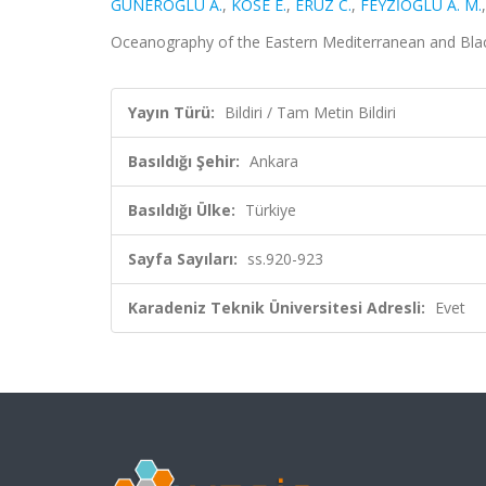
GÜNEROĞLU A.
,
KÖSE E.
,
ERÜZ C.
,
FEYZİOĞLU A. M.
Oceanography of the Eastern Mediterranean and Black 
Yayın Türü:
Bildiri / Tam Metin Bildiri
Basıldığı Şehir:
Ankara
Basıldığı Ülke:
Türkiye
Sayfa Sayıları:
ss.920-923
Karadeniz Teknik Üniversitesi Adresli:
Evet