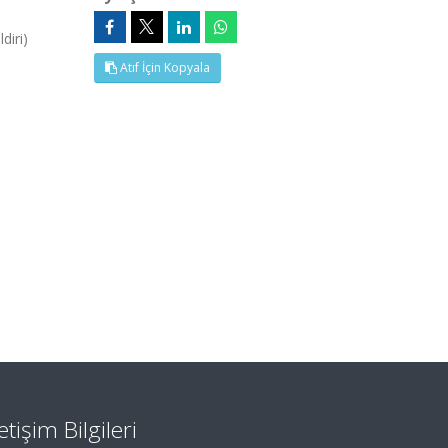
diri)
Atıf İçin Kopyala
letişim Bilgileri