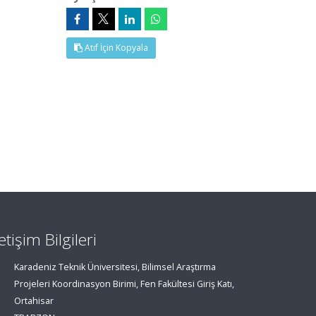
Atıf İçin Kopyala
letişim Bilgileri
Karadeniz Teknik Üniversitesi, Bilimsel Araştırma
Projeleri Koordinasyon Birimi, Fen Fakültesi Giriş Katı,
Ortahisar