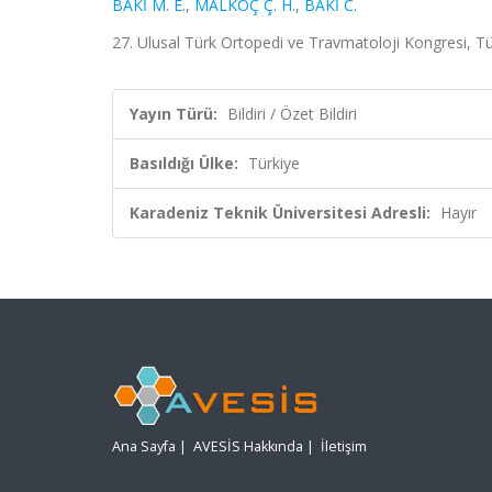
BAKİ M. E.
,
MALKOÇ Ç. H.
,
BAKİ C.
27. Ulusal Türk Ortopedi ve Travmatoloji Kongresi, Tür
Yayın Türü:
Bildiri / Özet Bildiri
Basıldığı Ülke:
Türkiye
Karadeniz Teknik Üniversitesi Adresli:
Hayır
Ana Sayfa
|
AVESİS Hakkında
|
İletişim