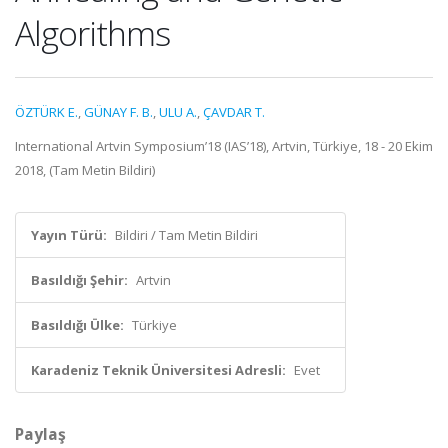
Algorithms
ÖZTÜRK E.
,
GÜNAY F. B.
,
ULU A.
,
ÇAVDAR T.
International Artvin Symposium’18 (IAS’18), Artvin, Türkiye, 18 - 20 Ekim
2018, (Tam Metin Bildiri)
Yayın Türü:
Bildiri / Tam Metin Bildiri
Basıldığı Şehir:
Artvin
Basıldığı Ülke:
Türkiye
Karadeniz Teknik Üniversitesi Adresli:
Evet
Paylaş