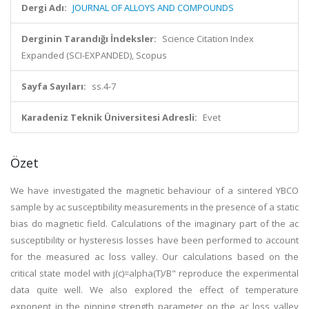
Dergi Adı:
JOURNAL OF ALLOYS AND COMPOUNDS
Derginin Tarandığı İndeksler:
Science Citation Index
Expanded (SCI-EXPANDED), Scopus
Sayfa Sayıları:
ss.4-7
Karadeniz Teknik Üniversitesi Adresli:
Evet
Özet
We have investigated the magnetic behaviour of a sintered YBCO
sample by ac susceptibility measurements in the presence of a static
bias do magnetic field. Calculations of the imaginary part of the ac
susceptibility or hysteresis losses have been performed to account
for the measured ac loss valley. Our calculations based on the
critical state model with j(c)=alpha(T)/B" reproduce the experimental
data quite well. We also explored the effect of temperature
exponent in the pinning strength parameter on the ac loss valley