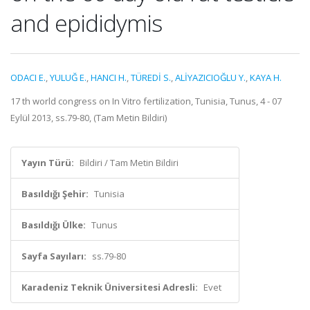
and epididymis
ODACI E.
,
YULUĞ E.
,
HANCI H.
,
TÜREDİ S.
,
ALİYAZICIOĞLU Y.
,
KAYA H.
17 th world congress on In Vitro fertilization, Tunisia, Tunus, 4 - 07
Eylül 2013, ss.79-80, (Tam Metin Bildiri)
Yayın Türü:
Bildiri / Tam Metin Bildiri
Basıldığı Şehir:
Tunisia
Basıldığı Ülke:
Tunus
Sayfa Sayıları:
ss.79-80
Karadeniz Teknik Üniversitesi Adresli:
Evet