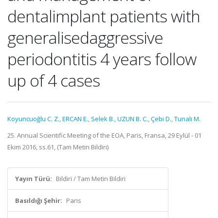
dentalimplant patients with
generalisedaggressive
periodontitis 4 years follow
up of 4 cases
Koyuncuoğlu C. Z.
,
ERCAN E.
,
Selek B.
,
UZUN B. C.
,
Çebi D.
,
Tunalı M.
25. Annual Scientific Meeting of the EOA, Paris, Fransa, 29 Eylül - 01
Ekim 2016, ss.61, (Tam Metin Bildiri)
Yayın Türü:
Bildiri / Tam Metin Bildiri
Basıldığı Şehir:
Paris