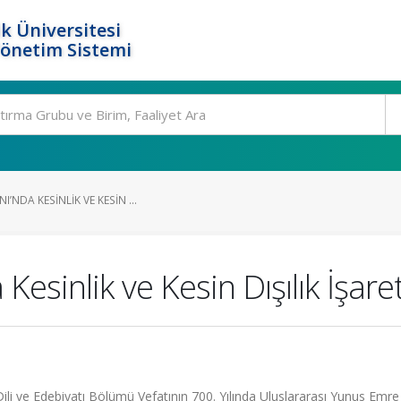
k Üniversitesi
Yönetim Sistemi
’NDA KESINLIK VE KESIN ...
sinlik ve Kesin Dışılık İşaretl
 Dili ve Edebiyatı Bölümü Vefatının 700. Yılında Uluslararası Yunus Emre