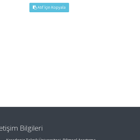
Atıf İçin Kopyala
letişim Bilgileri