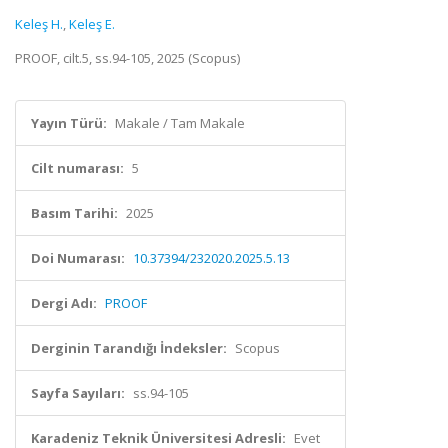
Keleş H.
,
Keleş E.
PROOF, cilt.5, ss.94-105, 2025 (Scopus)
Yayın Türü:
Makale / Tam Makale
Cilt numarası:
5
Basım Tarihi:
2025
Doi Numarası:
10.37394/232020.2025.5.13
Dergi Adı:
PROOF
Derginin Tarandığı İndeksler:
Scopus
Sayfa Sayıları:
ss.94-105
Karadeniz Teknik Üniversitesi Adresli:
Evet